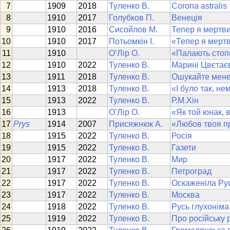
1909
2018
Туленко В.
Corona astralis
1910
2017
Голубков П.
Венеція
1910
2016
Сисойлов М.
Тепер я мертв
1910
2017
Потьомкін І.
«Тепер я мертв
1910
О’Лір О.
«Палають стопи
1910
2022
Туленко В.
Марині Цвєтає
1911
2018
Туленко В.
Ошукайте мен
1913
2018
Туленко В.
«І було так, не
1913
2022
Туленко В.
Р.М.Хін
1913
О’Лір О.
«Як той юнак, в
Prys
1914
2007
Присяжнюк А.
«Любов твоя п
1915
2022
Туленко В.
Росія
1915
2022
Туленко В.
Газети
1917
2022
Туленко В.
Мир
1917
2022
Туленко В.
Петроград
1917
2022
Туленко В.
Оскаженіла Ру
1917
2022
Туленко В.
Москва
1918
2022
Туленко В.
Русь глухоніма
1919
2022
Туленко В.
Про російську