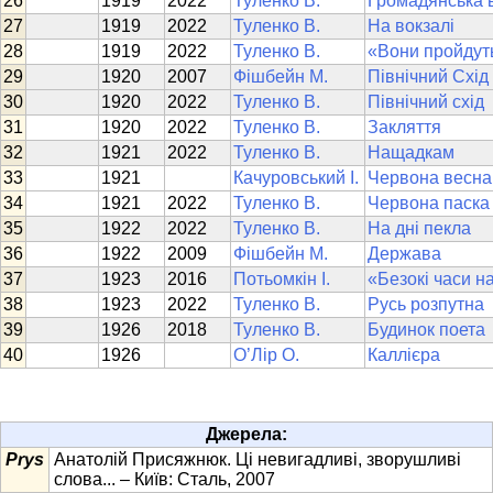
1919
2022
Туленко В.
Громадянська 
1919
2022
Туленко В.
На вокзалі
1919
2022
Туленко В.
«Вони пройдуть
1920
2007
Фішбейн М.
Північний Схід
1920
2022
Туленко В.
Північний схід
1920
2022
Туленко В.
Закляття
1921
2022
Туленко В.
Нащадкам
1921
Качуровський І.
Червона весна
1921
2022
Туленко В.
Червона паска
1922
2022
Туленко В.
На дні пекла
1922
2009
Фішбейн М.
Держава
1923
2016
Потьомкін І.
«Безокі часи на
1923
2022
Туленко В.
Русь розпутна
1926
2018
Туленко В.
Будинок поета
1926
О’Лір О.
Каллієра
Джерела:
Prys
Анатолій Присяжнюк. Ці невигадливі, зворушливі
слова... – Київ: Сталь, 2007