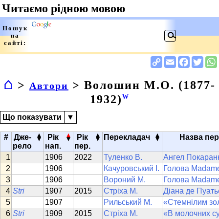
⌂
>
> Волошин М.О. (1877-
Автори
1932)
W
Що показувати
▼
▴
▴
▴
▴
#
Дже-
Рік
Рік
Перекладач
Назва пе
▾
▾
▾
▾
рело
нап.
пер.
1906
2022
Туленко В.
Ангел Покаран
1906
Качуровський І.
Голова Madame
1906
Вороний М.
Голова Madame
Stri
1907
2015
Стріха М.
Діана де Пуать
1907
Рильський М.
«Стемнілим зо
Stri
1909
2015
Стріха М.
«В молочних сут