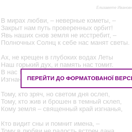
Елизавете Иванов
В мирах любви, – неверные кометы, –
Закрыт нам путь проверенных орбит!
Явь наших снов земля не исстребит, –
Полночных Солнц к себе нас манят светы.
Ах, не крещен в глубоких водах Леты
Наш горький дух, и память нас томит.
В нас тлеет боль внежизненных обид –
ПЕРЕЙТИ ДО ФОРМАТОВАНОЇ ВЕРСІ
Изгнанники, скитальцы и поэты!
Тому, кто зряч, но светом дня ослеп,
Тому, кто жив и брошен в темный склеп,
Кому земля – священный край изгнанья,
Кто видит сны и помнит имена, –
Тому в любви не радость встреч дана,