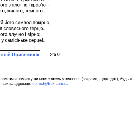
ого з плоттю і кров’ю –
о, живого, земного...
й його символ покірно, –
я словесного герцю...
ого влучно і вірно;
у самісіньке серце!..
толій Присяжнюк
2007
помітили помилку чи маєте якесь уточнення (зокрема, щодо дат), будь л
ь нам за адресою:
correct@truk.com.ua