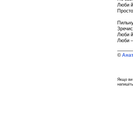
Люби й
Простог
Пильну
Зречис
Люби й
Люби – 
Ана
Якщо ви 
напишіт