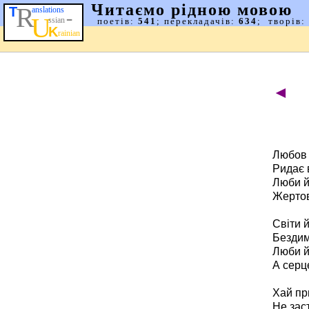
◄
Любов 
Ридає 
Люби й
Жертов
Світи 
Бездим
Люби й
А серц
Хай пр
Не заст