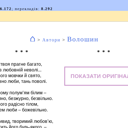
⌂
Волошин
>
Автори
>
* * *
* * *
твоя прагне багато,
в любовній неволі...
ПОКАЗАТИ ОРИГІНА
ого мовчки й свято,
но люби, тань поволі.
йому полум’ям білим –
но, безжурно, безвільно.
ого радісно тілом,
ем люби – божевільно.
ивид, творимий любов’ю,
ить його будь-якого, –