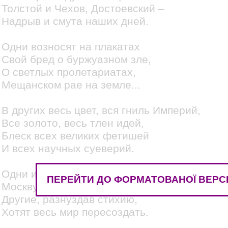
Толстой и Чехов, Достоевский –
Надрыв и смута наших дней.
Одни возносят на плакатах
Свой бред о буржуазном зле,
О светлых пролетариатах,
Мещанском рае на земле...
В других весь цвет, вся гниль Империй,
Все золото, весь тлен идей,
Блеск всех великих фетишей
И всех научных суеверий.
Одни идут освобождать
ПЕРЕЙТИ ДО ФОРМАТОВАНОЇ ВЕРСІ
Москву и вновь сковать Россию,
Другие, разнуздав стихию,
Хотят весь мир пересоздать.