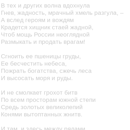
В тех и других волна вдохнула
Гнев, жадность, мрачный хмель разгула, –
А вслед героям и вождям
Крадется хищник стаей жадной,
Чтоб мощь России неоглядной
Размыкать и продать врагам!
Сгноить ее пшеницы груды,
Ее бесчестить небеса,
Пожрать богатства, сжечь леса
И высосать моря и руды.
И не смолкает грохот битв
По всем просторам южной степи
Средь золотых великолепий
Конями вытоптанных жнитв.
И там, и здесь между рядами