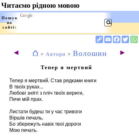
⌂
◄
►
Волошин
>
Автори
>
Тепер я мертвий
Тепер я мертвий. Став рядками книги
В твоїх руках...
Любові зня́ті з пліч твоїх вериги,
Пече мій прах.
Листати будеш ти у час тривоги
Віршів печаль,
Бо збережуть навік твої дороги
Мою печать.