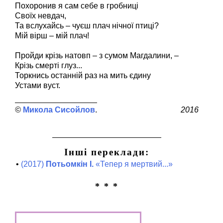
Похоронив я сам себе в гробниці
Своїх невдач,
Та вслухайсь – чуєш плач нічної птиці?
Мій вірш – мій плач!
Пройди крізь натовп – з сумом Магдалини, –
Крізь смерті глуз...
Торкнись останній раз на мить єдину
Устами вуст.
Микола Сисойлов
2016
Інші переклади:
•
(2017)
Потьомкін І.
«Тепер я мертвий...»
* * *