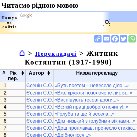
⌂
>
> Житник
Перекладачі
Костянтин (1917-1990)
▴
▴
#
Рік
Автор
Назва перекладу
▾
▾
пер.
Єсенін С.О.
«Буть поетом – невеселе діло...»
Єсенін С.О.
«Вже кружля позолочене листя...»
Єсенін С.О.
«Виспівують тесові дроги...»
Єсенін С.О.
«Всякій праці доброго почину!..»
Єсенін С.О.
«Голуба та ще й весела...»
Єсенін С.О.
«Дім низький з голубими вікнами...»
Єсенін С.О.
«Дощ проплакав, пронесло стихію...
Єсенін С.О.
«Дрібнолісся...»