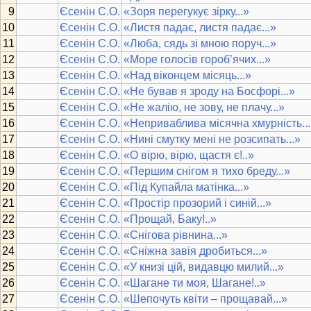
Єсенін С.О.
«Зоря перегукує зірку...»
Єсенін С.О.
«Листя падає, листя падає...»
Єсенін С.О.
«Люба, сядь зі мною поруч...»
Єсенін С.О.
«Море голосів гороб’ячих...»
Єсенін С.О.
«Над віконцем місяць...»
Єсенін С.О.
«Не бував я зроду на Босфорі...»
Єсенін С.О.
«Не жалію, не зову, не плачу...»
Єсенін С.О.
«Неприваблива місячна хмурність..
Єсенін С.О.
«Нині смутку мені не розсипать...»
Єсенін С.О.
«О вірю, вірю, щастя є!..»
Єсенін С.О.
«Першим снігом я тихо бреду...»
Єсенін С.О.
«Під Купайла матінка...»
Єсенін С.О.
«Простір прозорий і синій...»
Єсенін С.О.
«Прощай, Баку!..»
Єсенін С.О.
«Снігова рівнина...»
Єсенін С.О.
«Сніжна завія дробиться...»
Єсенін С.О.
«У книзі цій, видавцю милий...»
Єсенін С.О.
«Шагане ти моя, Шагане!..»
Єсенін С.О.
«Шепочуть квіти – прощавай...»