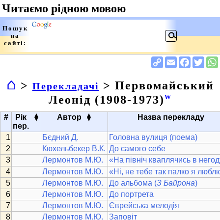
⌂
>
> Первомайський
Перекладачі
Леонід (1908-1973)
W
▴
▴
#
Рік
Автор
Назва перекладу
▾
▾
пер.
Бєдний Д.
Головна вулиця (поема)
Кюхельбекер В.К.
До самого себе
Лермонтов М.Ю.
«На північ кваплячись в негоду
Лермонтов М.Ю.
«Ні, не тебе так палко я люблю
Лермонтов М.Ю.
До альбома (
З Байрона
)
Лермонтов М.Ю.
До портрета
Лермонтов М.Ю.
Єврейська мелодія
Лермонтов М.Ю.
Заповіт