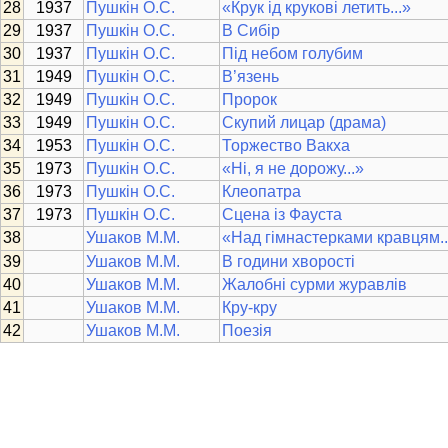
1937
Пушкін О.С.
«Крук ід крукові летить...»
1937
Пушкін О.С.
В Сибір
1937
Пушкін О.С.
Під небом голубим
1949
Пушкін О.С.
В’язень
1949
Пушкін О.С.
Пророк
1949
Пушкін О.С.
Скупий лицар (драма)
1953
Пушкін О.С.
Торжество Вакха
1973
Пушкін О.С.
«Ні, я не дорожу...»
1973
Пушкін О.С.
Клеопатра
1973
Пушкін О.С.
Сцена із Фауста
Ушаков М.М.
«Над гімнастерками кравцям..
Ушаков М.М.
В години хворості
Ушаков М.М.
Жалобні сурми журавлів
Ушаков М.М.
Кру-кру
Ушаков М.М.
Поезія