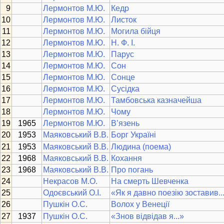
Лермонтов М.Ю.
Кедр
Лермонтов М.Ю.
Листок
Лермонтов М.Ю.
Могила бійця
Лермонтов М.Ю.
Н. Ф. І.
Лермонтов М.Ю.
Парус
Лермонтов М.Ю.
Сон
Лермонтов М.Ю.
Сонце
Лермонтов М.Ю.
Сусідка
Лермонтов М.Ю.
Тамбовська казначейша
Лермонтов М.Ю.
Чому
1965
Лермонтов М.Ю.
В’язень
1953
Маяковський В.В.
Борг Україні
1953
Маяковський В.В.
Людина (поема)
1968
Маяковський В.В.
Кохання
1968
Маяковський В.В.
Про погань
Некрасов М.О.
На смерть Шевченка
Одоєвський О.І.
«Як я давно поезію зоставив..
Пушкін О.С.
Волох у Венеції
1937
Пушкін О.С.
«Знов відвідав я...»