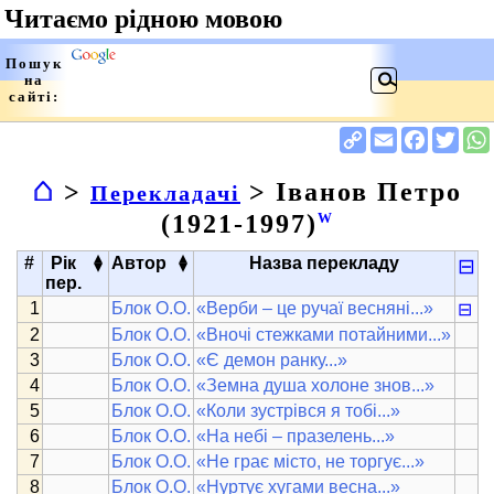
⌂
>
> Іванов Петро
Перекладачі
(1921-1997)
W
▴
▴
#
Рік
Автор
Назва перекладу
⊟
▾
▾
пер.
Блок О.О.
«Верби – це ручаї весняні...»
⊟
Блок О.О.
«Вночі стежками потайними...»
Блок О.О.
«Є демон ранку...»
Блок О.О.
«Земна душа холоне знов...»
Блок О.О.
«Коли зустрівся я тобі...»
Блок О.О.
«На небі – празелень...»
Блок О.О.
«Не грає місто, не торгує...»
Блок О.О.
«Нуртує хугами весна...»