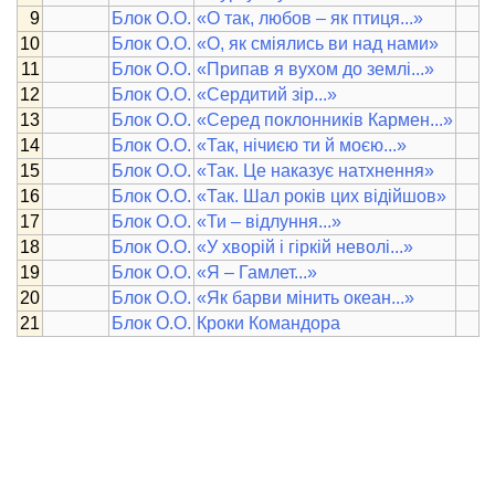
Блок О.О.
«О так, любов – як птиця...»
Блок О.О.
«О, як сміялись ви над нами»
Блок О.О.
«Припав я вухом до землі...»
Блок О.О.
«Сердитий зір...»
Блок О.О.
«Серед поклонників Кармен...»
Блок О.О.
«Так, нічиєю ти й моєю...»
Блок О.О.
«Так. Це наказує натхнення»
Блок О.О.
«Так. Шал років цих відійшов»
Блок О.О.
«Ти – відлуння...»
Блок О.О.
«У хворій і гіркій неволі...»
Блок О.О.
«Я – Гамлет...»
Блок О.О.
«Як барви мінить океан...»
Блок О.О.
Кроки Командора