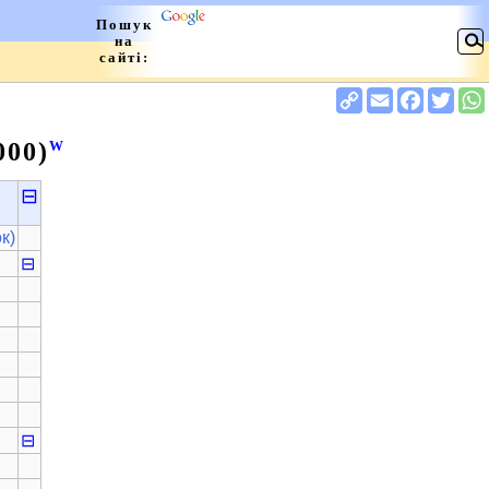
000)
W
⊟
к)
⊟
⊟