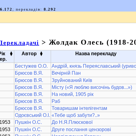
> Жолдак Олесь (1918-2
Перекладачі
▴
▴
Рік
Автор
Назва перекладу
▾
▾
ер.
Бестужев О.О.
Андрій, князь Переяславський (уриво
Брюсов В.Я.
Вечірній Пан
Брюсов В.Я.
Зруйнований Київ
Брюсов В.Я.
Місту («Я люблю височінь будов...»)
Брюсов В.Я.
На новий, 1905 рік
Брюсов В.Я.
Раб
Брюсов В.Я.
Товаришам інтелігентам
Одоєвський О.І.
«Тебе щоб забути?..»
1953
Пушкін О.С.
До Н.Я.Плюскової
1953
Пушкін О.С.
Друге послання цензорові