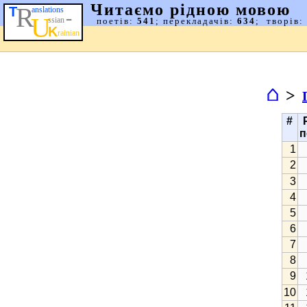
⌂
>
#
п