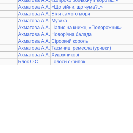
Ахматова А.А.
«Широко розчахнуті ворота...»
Ахматова А.А.
«Що війни, що чума?..»
Ахматова А.А.
Біля самого моря
Ахматова А.А.
Музика
Ахматова А.А.
Напис на книжці «Подорожник»
Ахматова А.А.
Новорічна балада
Ахматова А.А.
Сіроокий король
Ахматова А.А.
Таємниці ремесла (уривки)
Ахматова А.А.
Художникові
Блок О.О.
Голоси скрипок