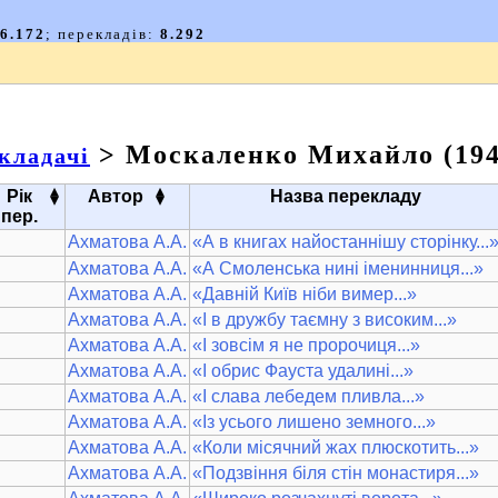
> Москаленко Михайло (194
кладачі
▴
▴
Рік
Автор
Назва перекладу
▾
▾
пер.
Ахматова А.А.
«А в книгах найостаннішу сторінку...
Ахматова А.А.
«А Смоленська нині іменинниця...»
Ахматова А.А.
«Давній Київ ніби вимер...»
Ахматова А.А.
«І в дружбу таємну з високим...»
Ахматова А.А.
«І зовсім я не пророчиця...»
Ахматова А.А.
«І обрис Фауста удалині...»
Ахматова А.А.
«І слава лебедем пливла...»
Ахматова А.А.
«Із усього лишено земного...»
Ахматова А.А.
«Коли місячний жах плюскотить...»
Ахматова А.А.
«Подзвіння біля стін монастиря...»