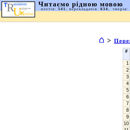
⌂
>
Пере
#