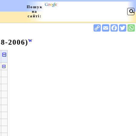
8-2006)
W
⊟
»
⊟