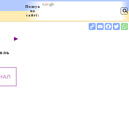
►
оль
НАЛ