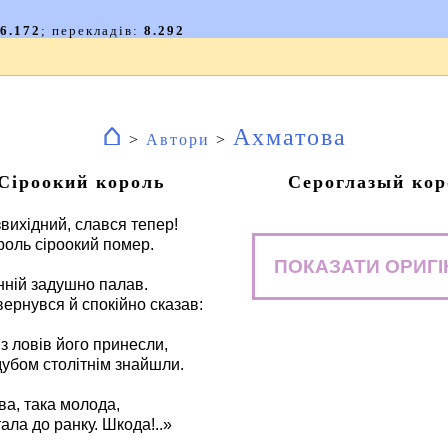
⌂
Ахматова
>
Автори
>
Сіроокий король
Сероглазый кор
вихідний, слався тепер!
роль сіроокий помер.
ПОКАЗАТИ ОРИГІ
інній задушно палав.
вернувся й спокійно сказав:
з ловів його принесли,
дубом столітнім знайшли.
ва, така молода,
ала до ранку. Шкода!..»