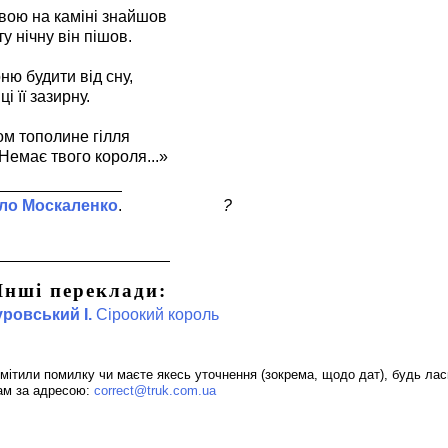
вою на каміні знайшов
ту нічну він пішов.
ню будити від сну,
ці її зазирну.
ом тополине гілля
Немає твого короля...»
ло Москаленко
?
Інші переклади:
ровський І.
Сіроокий король
мітили помилку чи маєте якесь уточнення (зокрема, щодо дат), будь лас
ам за адресою:
correct@truk.com.ua