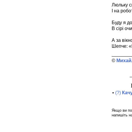
Люльку с
І на робо
Буду я до
В сірі очи
А за вікн
Шепче: «
Михай
•
(?)
Качу
Якщо ви по
напишіть н