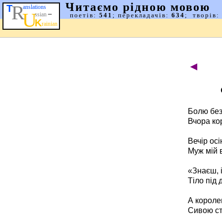
◄
Болю без
Вчора ко
Вечір ос
Муж мій 
«Знаєш, і
Тіло під 
А короле
Сивою ст