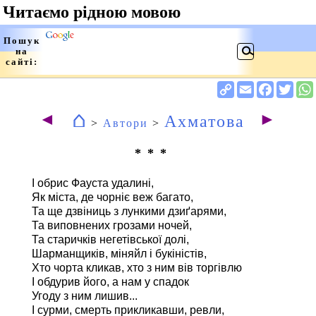
⌂
◄
►
Ахматова
>
Автори
>
* * *
І обрис Фауста удалині,
Як міста, де чорніє веж багато,
Та ще дзвіниць з лункими дзиґарями,
Та виповнених грозами ночей,
Та старичків негетівської долі,
Шарманщиків, міняйл і букіністів,
Хто чорта кликав, хто з ним вів торгівлю
І обдурив його, а нам у спадок
Угоду з ним лишив...
І сурми, смерть прикликавши, ревли,