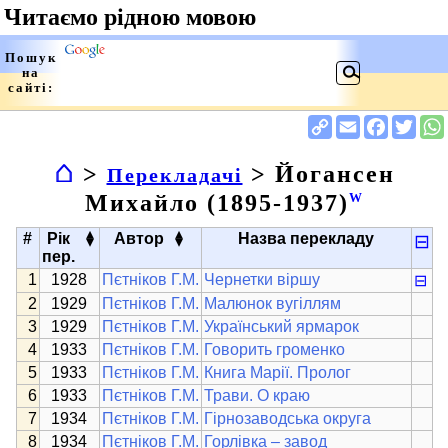
⌂
>
> Йогансен
Перекладачі
Михайло (1895-1937)
W
▴
▴
#
Рік
Автор
Назва перекладу
⊟
▾
▾
пер.
1928
Пєтніков Г.М.
Чернетки віршу
⊟
1929
Пєтніков Г.М.
Малюнок вугіллям
1929
Пєтніков Г.М.
Український ярмарок
1933
Пєтніков Г.М.
Говорить громенко
1933
Пєтніков Г.М.
Книга Марії. Пролог
1933
Пєтніков Г.М.
Трави. О краю
1934
Пєтніков Г.М.
Гірнозаводська округа
1934
Пєтніков Г.М.
Горлівка – завод