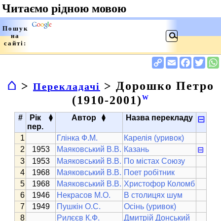
⌂
>
> Дорошко Петро
Перекладачі
(1910-2001)
W
▴
▴
#
Рік
Автор
Назва перекладу
⊟
▾
▾
пер.
Глінка Ф.М.
Карелія (уривок)
1953
Маяковський В.В.
Казань
⊟
1953
Маяковський В.В.
По містах Союзу
1968
Маяковський В.В.
Поет робітник
1968
Маяковський В.В.
Христофор Коломб
1946
Некрасов М.О.
В столицях шум
1949
Пушкін О.С.
Осінь (уривок)
Рилєєв К.Ф.
Дмитрій Донський