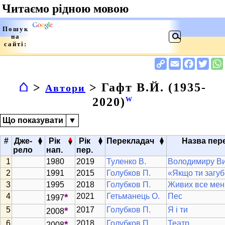
⌂
>
> Гафт В.Й. (1935-
Автори
2020)
W
Що показувати
▼
▴
▴
▴
▴
#
Дже-
Рік
Рік
Перекладач
Назва пер
▾
▾
▾
▾
рело
нап.
пер.
1980
2019
Туленко В.
Володимиру В
1991
2015
Голубков П.
«Якщо ти загуб
1995
2018
Голубков П.
Живих все ме
*
2021
Гетьманець О.
Пес
1997
*
2017
Голубков П.
Я і ти
2008
*
2018
Голубков П.
Театр
2008