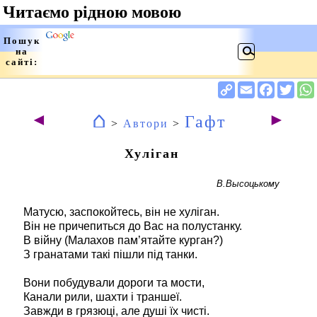
⌂
◄
►
Гафт
>
Автори
>
Хуліган
В.Высоцькому
Матусю, заспокойтесь, він не хуліган.
Він не причепиться до Вас на полустанку.
В війну (Малахов пам’ятайте курган?)
З гранатами такі пішли під танки.
Вони побудували дороги та мости,
Канали рили, шахти і траншеї.
Завжди в грязюці, але душі їх чисті.