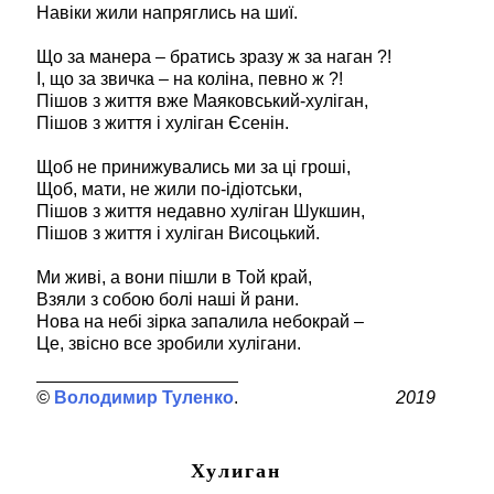
Навіки жили напряглись на шиї.
Що за манера – братись зразу ж за наган ?!
І, що за звичка – на коліна, певно ж ?!
Пішов з життя вже Маяковський-хуліган,
Пішов з життя і хуліган Єсенін.
Щоб не принижувались ми за ці гроші,
Щоб, мати, не жили по-ідіотськи,
Пішов з життя недавно хуліган Шукшин,
Пішов з життя і хуліган Висоцький.
Ми живі, а вони пішли в Той край,
Взяли з собою болі наші й рани.
Нова на небі зірка запалила небокрай –
Це, звісно все зробили хулігани.
Володимир Туленко
2019
Хулиган