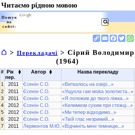
⌂
>
> Сірий Володимир
Перекладачі
(1964)
▴
▴
#
Рік
Автор
Назва перекладу
▾
▾
пер.
2011
Єсенін С.О.
«Виткалось на озері...»
2011
Єсенін С.О.
«Ущухла гаю мова золотиста...»
2011
Єсенін С.О.
«Я положив до твого ліжка...»
2012
Єсенін С.О.
«Килимком сухим при стежці...»
2012
Єсенін С.О.
«Ми тепер відходимо...»
2012
Єсенін С.О.
«Твій глас незримий...»
2011
Лермонтов М.Ю.
«Відчиніть мені темницю...»