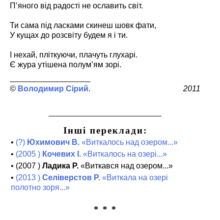
П’яного від радості не ославить світ.
Ти сама під ласками скинеш шовк фати,
У кущах до розсвіту будем я і ти.
І нехай, пліткуючи, плачуть глухарі.
Є жура утішена полум’ям зорі.
Володимир Сірий
2011
Інші переклади:
•
(?)
Юхимович В.
«Виткалось над озером...»
•
(2005 )
Кочевих І.
«Виткалось на озері...»
•
(2007 )
Ладика Р.
«Виткався над озером...»
•
(2013 )
Селіверстов Р.
«Виткала на озері
полотно зоря...»
* * *