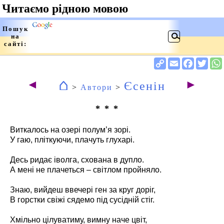
⌂
◄
►
Єсенін
>
Автори
>
* * *
Виткалось на озері полум’я зорі.
У гаю, пліткуючи, плачуть глухарі.
Десь ридає іволга, схована в дупло.
А мені не плачеться – світлом пройняло.
Знаю, вийдеш ввечері ген за круг доріг,
В горстки свіжі сядемо під сусідній стіг.
Хмільно цілуватиму, вимну наче цвіт,