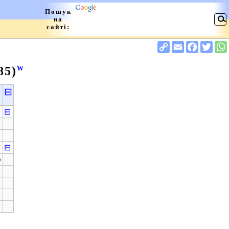
85)
W
⊟
⊟
⊟
»