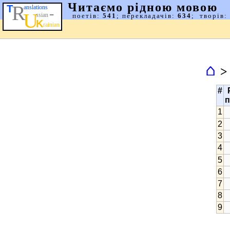
⌂
#
п