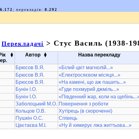
>
> Стус Василь (1938-19
Перекладачі
▴
▴
Рік
Автор
Назва перекладу
▾
▾
ер.
Брюсов В.Я.
«Білий цвіт магнолій...»
Брюсов В.Я.
«Електросяєвом місяця...»
Брюсов В.Я.
«На камені, що аж пашить...»
Бунін І.О.
«Гуде похмурий джміль...»
Бунін І.О.
«Південний жар, коли на щебінь...
Заболоцький М.О.
Повернення з роботи
Кольцов О.В.
Хутірець (в скороченні)
Пушкін О.С.
Співець
Цвєтаєва М.І.
«Ну й химерує лжа життьова...»