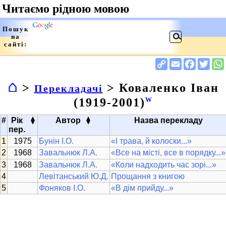
⌂
>
> Коваленко Іван
Перекладачі
(1919-2001)
W
▴
▴
#
Рік
Автор
Назва перекладу
▾
▾
пер.
1975
Бунін І.О.
«І трава, й колоски...»
1968
Завальнюк Л.А.
«Все на місті, все в порядку...»
1968
Завальнюк Л.А.
«Коли надходить час зорі...»
Левітанський Ю.Д.
Прощання з книгою
Фоняков І.О.
«В дім прийду...»