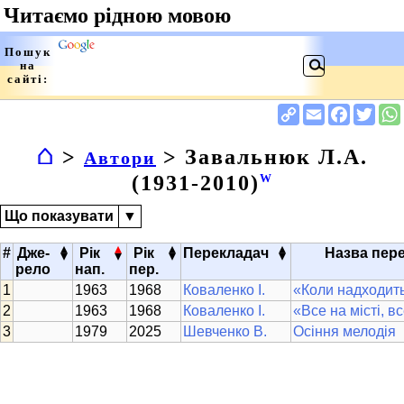
⌂
>
> Завальнюк Л.А.
Автори
(1931-2010)
W
Що показувати
▼
▴
▴
▴
▴
#
Дже-
Рік
Рік
Перекладач
Назва пер
▾
▾
▾
▾
рело
нап.
пер.
1963
1968
Коваленко І.
«Коли надходить 
1963
1968
Коваленко І.
«Все на місті, вс
1979
2025
Шевченко В.
Осіння мелодія