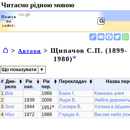
⌂
>
> Щипачов С.П. (1899-
Автори
1980)
W
Що показувати
▼
▴
▴
▴
▴
#
Дже-
Рік
Рік
Перекладач
Назва пер
▾
▾
▾
▾
рело
нап.
пер.
Bila
1966
Баюн Г.
Кленова алея
1939
2006
Ящук В.
Умійте дорожит
Sosi
1944
*
Сосюра В.
Хатина в Шушен
1951
Hlus
1972
1988
Глущак А.
Високе небо (
по