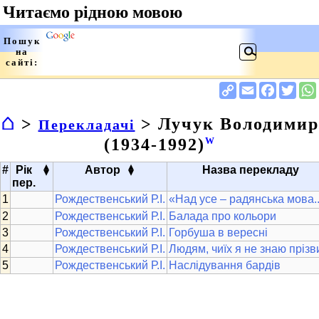
⌂
>
> Лучук Володимир
Перекладачі
(1934-1992)
W
▴
▴
#
Рік
Автор
Назва перекладу
▾
▾
пер.
Рождественський Р.І.
«Над усе – радянська мова..
Рождественський Р.І.
Балада про кольори
Рождественський Р.І.
Горбуша в вересні
Рождественський Р.І.
Людям, чиїх я не знаю пріз
Рождественський Р.І.
Наслідування бардів