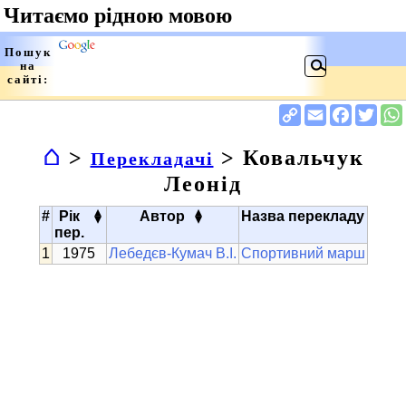
⌂
>
> Ковальчук
Перекладачі
Леонід
▴
▴
#
Рік
Автор
Назва перекладу
▾
▾
пер.
1975
Лебедєв-Кумач В.І.
Спортивний марш