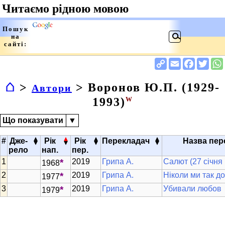
⌂
>
> Воронов Ю.П. (1929-
Автори
1993)
W
Що показувати
▼
▴
▴
▴
▴
#
Дже-
Рік
Рік
Перекладач
Назва пер
▾
▾
▾
▾
рело
нап.
пер.
*
2019
Грипа А.
Салют (27 січня
1968
*
2019
Грипа А.
Ніколи ми так д
1977
*
2019
Грипа А.
Убивали любов
1979