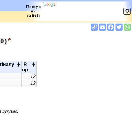
0)
W
▴
▴
гіналу
Р.
▾
▾
ор.
12
12