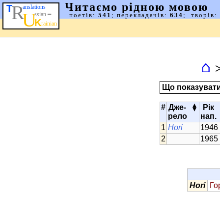
⌂
Що показуват
▴
#
Дже-
Рік
▾
рело
нап.
Hori
1946
1965
Hori
Го