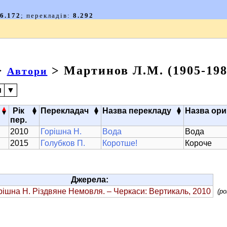
>
> Мартинов Л.М. (1905-198
Автори
и
▼
▴
▴
▴
▴
Рік
Перекладач
Назва перекладу
Назва ори
▾
▾
▾
▾
пер.
2010
Горішна Н.
Вода
Вода
2015
Голубков П.
Коротше!
Короче
Джерела:
рішна Н. Різдвяне Немовля
. – Черкаси: Вертикаль, 2010