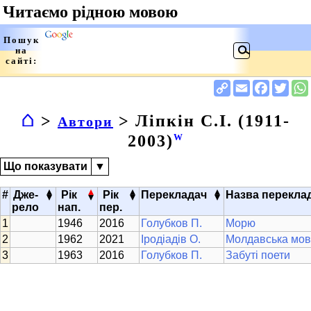
⌂
>
> Ліпкін С.І. (1911-
Автори
2003)
W
Що показувати
▼
▴
▴
▴
▴
#
Дже-
Рік
Рік
Перекладач
Назва перекла
▾
▾
▾
▾
рело
нап.
пер.
1946
2016
Голубков П.
Морю
1962
2021
Іродіадів О.
Молдавська мо
1963
2016
Голубков П.
Забуті поети