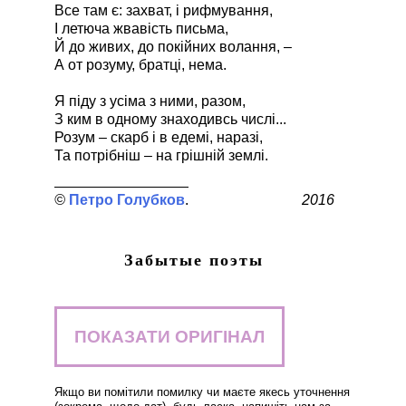
Все там є: захват, і рифмування,
І летюча жвавість письма,
Й до живих, до покійних волання, –
А от розуму, братці, нема.
Я піду з усіма з ними, разом,
З ким в одному знаходивсь числі...
Розум – скарб і в едемі, наразі,
Та потрібніш – на грішній землі.
Петро Голубков
2016
Забытые поэты
ПОКАЗАТИ ОРИГІНАЛ
Якщо ви помітили помилку чи маєте якесь уточнення