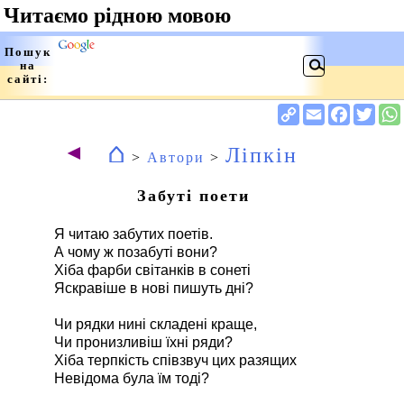
⌂
◄
Ліпкін
>
Автори
>
Забуті поети
Я читаю забутих поетів.
А чому ж позабуті вони?
Хіба фарби світанків в сонеті
Яскравіше в нові пишуть дні?
Чи рядки нині складені краще,
Чи пронизливіш їхні ряди?
Хіба терпкість співзвуч цих разящих
Невідома була їм тоді?