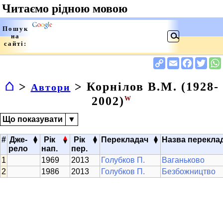
⌂
>
> Корнілов В.М. (1928-
Автори
2002)
W
Що показувати
▼
▴
▴
▴
▴
#
Дже-
Рік
Рік
Перекладач
Назва перекла
▾
▾
▾
▾
рело
нап.
пер.
1969
2013
Голубков П.
Ваганьково
1986
2013
Голубков П.
Безбожництво