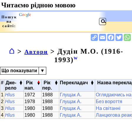
⌂
>
> Дудін М.О. (1916-
Автори
1993)
W
Що показувати
▼
▴
▴
▴
▴
#
Дже-
Рік
Рік
Перекладач
Назва перекл
▾
▾
▾
▾
рело
нап.
пер.
Hlus
1972
1988
Глущак А.
Оглядаючись на
Hlus
1978
1988
Глущак А.
Без вороття
Hlus
1980
1988
Глущак А.
На світанні
Hlus
1980
1988
Глущак А.
Ланцюгова реак