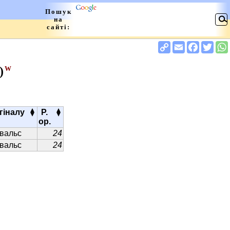
)
W
▴
▴
гіналу
Р.
▾
▾
ор.
вальс
24
вальс
24