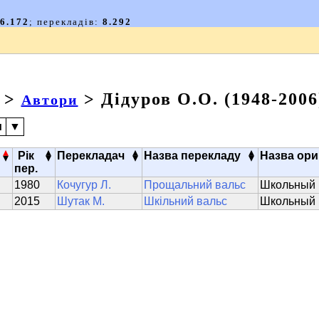
>
> Дідуров О.О. (1948-2006
Автори
и
▼
▴
▴
▴
▴
Рік
Перекладач
Назва перекладу
Назва ори
▾
▾
▾
▾
пер.
1980
Кочугур Л.
Прощальний вальс
Школьный 
2015
Шутак М.
Шкільний вальс
Школьный 