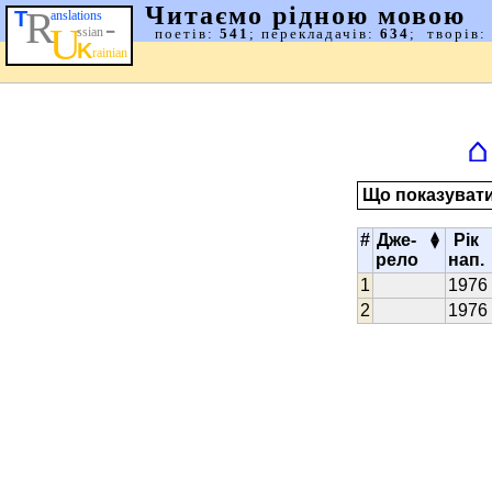
⌂
Що показуват
▴
#
Дже-
Рік
▾
рело
нап.
1976
1976