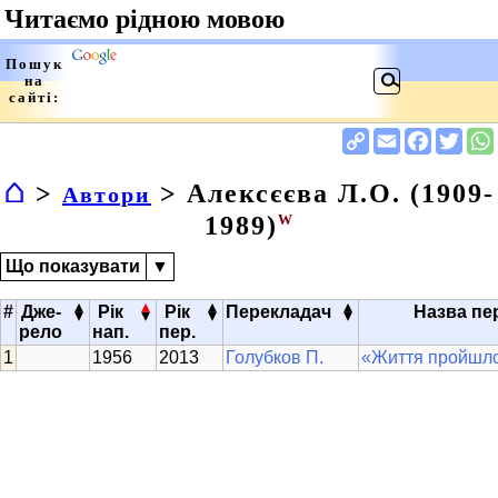
⌂
>
> Алексєєва Л.О. (1909-
Автори
1989)
W
Що показувати
▼
▴
▴
▴
▴
#
Дже-
Рік
Рік
Перекладач
Назва пе
▾
▾
▾
▾
рело
нап.
пер.
1956
2013
Голубков П.
«Життя пройшло, 