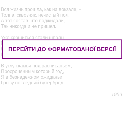
Вся жизнь прошла, как на вокзале, –
Толпа, сквозняк, нечистый пол.
А тот состав, что поджидали,
Так никогда и не пришел.
Уже крошиться стали шпалы,
Покрылись ржавчиной пути, –
ПЕРЕЙТИ ДО ФОРМАТОВАНОЇ ВЕРСІЇ
Но я не ухожу с вокзала,
Мне больше некуда идти.
В углу скамьи под расписаньем,
Просроченным который год,
Я в безнадежном ожиданьи
Грызу последний бутерброд.
1956