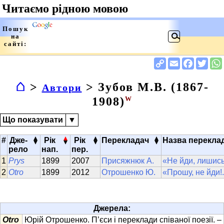
⌂
>
> Зубов М.В. (1867-
Автори
1908)
W
Що показувати
▼
▴
▴
▴
▴
#
Дже-
Рік
Рік
Перекладач
Назва перекла
▾
▾
▾
▾
рело
нап.
пер.
Prys
1899
2007
Присяжнюк А.
«Не йди, лишись.
Otro
1899
2012
Отрошенко Ю.
«Прошу, не йди!.
Джерела:
Otro
Юрій Отрошенко. П’єси і переклади співаної поезії. –