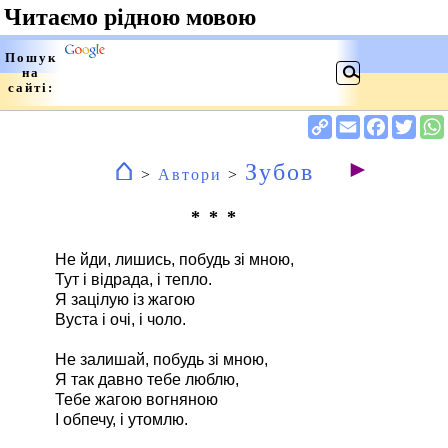
⌂
►
Зубов
>
Автори
>
* * *
Не йди, лишись, побудь зі мною,
Тут і відрада, і тепло.
Я зацілую із жагою
Вуста і очі, і чоло.
Не залишай, побудь зі мною,
Я так давно тебе люблю,
Тебе жагою вогняною
І обпечу, і утомлю.