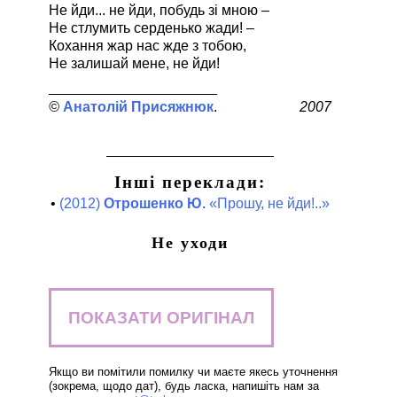
Не йди... не йди, побудь зі мною –
Не стлумить серденько жади! –
Кохання жар нас жде з тобою,
Не залишай мене, не йди!
Анатолій Присяжнюк
2007
Інші переклади:
•
(2012)
Отрошенко Ю.
«Прошу, не йди!..»
Не уходи
ПОКАЗАТИ ОРИГІНАЛ
Якщо ви помітили помилку чи маєте якесь уточнення
(зокрема, щодо дат), будь ласка, напишіть нам за