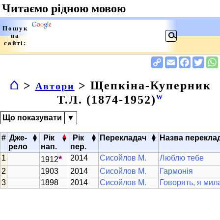
⌂
>
> Щепкіна-Куперник
Автори
Т.Л. (1874-1952)
W
Що показувати
▼
▴
▴
▴
▴
#
Дже-
Рік
Рік
Перекладач
Назва перекла
▾
▾
▾
▾
рело
нап.
пер.
*
2014
Сисойлов М.
Люблю тебе
1912
1903
2014
Сисойлов М.
Гармонія
1898
2014
Сисойлов М.
Говорять, я мил