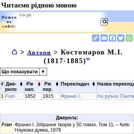
⌂
>
> Костомаров М.І.
Автори
(1817-1885)
W
Що показувати
▼
▴
▴
▴
▴
#
Дже-
Рік
Рік
Перекладач
Назва перекла
▾
▾
▾
▾
рело
нап.
пер.
Fran
1852
1915
Франко І.
На руїнах Панті
Джерела:
Fran
Франко І. Зібрання творів у 50 томах. Том 11. – Київ:
Наукова думка, 1978