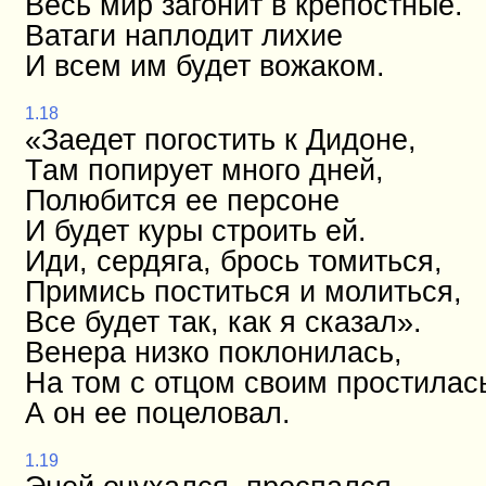
Весь мир загонит в крепостные.
Ватаги наплодит лихие
И всем им будет вожаком.
1.18
«Заедет погостить к Дидоне,
Там попирует много дней,
Полюбится ее персоне
И будет куры строить ей.
Иди, сердяга, брось томиться,
Примись поститься и молиться,
Все будет так, как я сказал».
Венера низко поклонилась,
На том с отцом своим простилас
А он ее поцеловал.
1.19