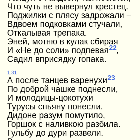
Что чуть не вывернул крестец.
Поджилки с плясу задрожали –
Вдвоем подковками стучали,
Откалывая трепака.
Эней, мотню в кулак сбирая
22
И «Не до соли» подпевая
,
Садил вприсядку гопака.
1.31
23
А после танцев варенухи
По доброй чашке поднесли,
И молодицы-цокотухи
Турусы спьяну понесли.
Дидоне разум помутило,
Горшок с наливкою разбила.
Гульбу до дури развели.