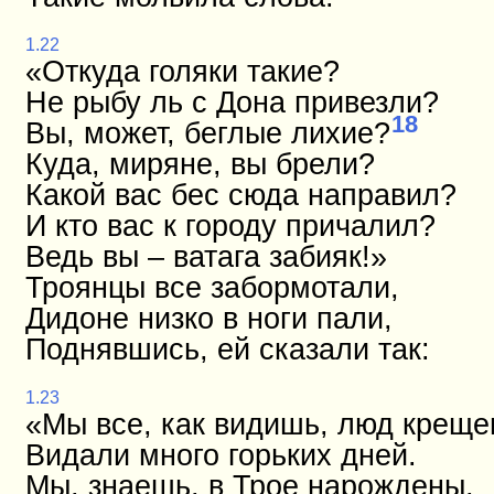
1.22
«Откуда голяки такие?
Не рыбу ль с Дона привезли?
18
Вы, может, беглые лихие?
Куда, миряне, вы брели?
Какой вас бес сюда направил?
И кто вас к городу причалил?
Ведь вы – ватага забияк!»
Троянцы все забормотали,
Дидоне низко в ноги пали,
Поднявшись, ей сказали так:
1.23
«Мы все, как видишь, люд креще
Видали много горьких дней.
Мы, знаешь, в Трое нарождены,