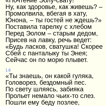
«Почтение Эолу-свату!
Ну, как здоровье, как живешь? –
Промолвила, вбегая в хату,
Юнона, – ты гостей не ждешь?»
Поставила тарелку с хлебом
Перед Эолом – старым дедом,
Присев на лавку, речь ведет:
«Будь ласков, сватушка! Скорее
Сбей с панталыку ты Энея;
Сейчас он по морю плывет.
1.6
«Ты знаешь, он какой гуляка,
Головорез, бездомный пес.
По свету шляясь, забияка
Прольет немало чьих-то слез.
Пошли ему беду позлее,