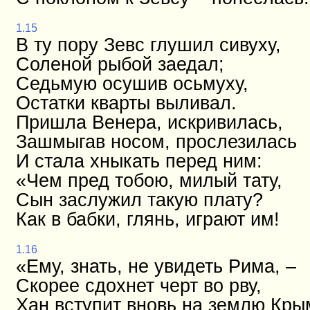
1.15
В ту пору Зевс глушил сивуху,
Соленой рыбой заедал;
Седьмую осушив осьмуху,
Остатки кварты выливал.
Пришла Венера, искривилась,
Зашмыгав носом, прослезилась
И стала хныкать перед ним:
«Чем пред тобою, милый тату,
Сын заслужил такую плату?
Как в бабки, глянь, играют им!
1.16
«Ему, знать, не увидеть Рима, –
Скорее сдохнет черт во рву,
Хан вступит вновь на землю Кры