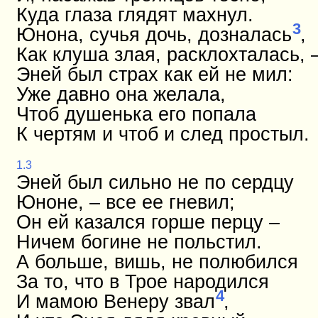
Куда глаза глядят махнул.
3
Юнона, сучья дочь, дозналась
,
Как клуша злая, расклохталась, 
Эней был страх как ей не мил:
Уже давно она желала,
Чтоб душенька его попала
К чертям и чтоб и след простыл.
1.3
Эней был сильно не по сердцу
Юноне, – все ее гневил;
Он ей казался горше перцу –
Ничем богине не польстил.
А больше, вишь, не полюбился
За то, что в Трое народился
4
И мамою Венеру звал
,