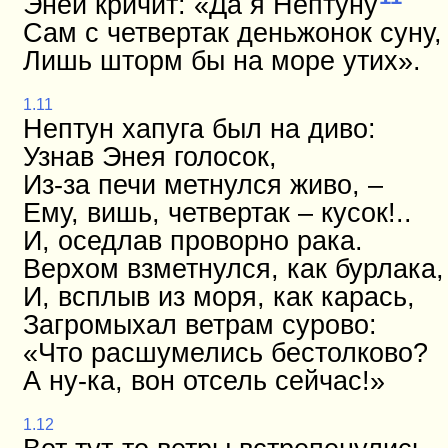
Эней кричит: «Да я Нептуну
Сам с четвертак деньжонок суну,
Лишь шторм бы на море утих».
1.11
Нептун хапуга был на диво:
Узнав Энея голосок,
Из-за печи метнулся живо, –
Ему, вишь, четвертак – кусок!..
И, оседлав проворно рака.
Верхом взметнулся, как бурлака,
И, всплыв из моря, как карась,
Загромыхал ветрам сурово:
«Что расшумелись бестолково?
А ну-ка, вон отсель сейчас!»
1.12