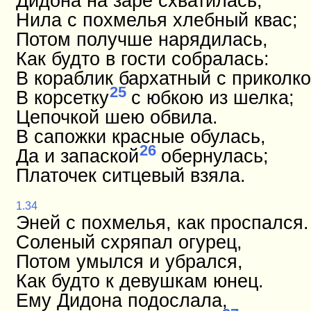
Дидона на заре схватилась,
Нила с похмелья хлебный квас;
Потом получше нарядилась,
Как будто в гости собралась:
В кораблик бархатный с приколк
25
В корсетку
с юбкою из шелка;
Цепочкой шею обвила.
В сапожки красные обулась,
26
Да и запаской
обернулась;
Платочек ситцевый взяла.
1.34
Эней с похмелья, как проспался.
Соленый схряпал огурец,
Потом умылся и убрался,
Как будто к девушкам юнец.
Ему Дидона подослала,