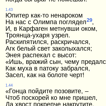
1.43
Юпитер как-то ненароком
29
На нас с Олимпа поглядел
,
И, в Карфаген метнувши оком,
Троянца-ухаря узрел.
Раскипятился, раскричался,
Агк белый свет заколыхался;
Энея распекал с высот:
«Ишь, вражий сын, чему предалс
Как муха в патоку забрался,
Засел, как на болоте черт!
1.44
«Гонца пойдите позовите, –
Чтоб поскорей ко мне пришел,
Да хвост покрепче накрутите,