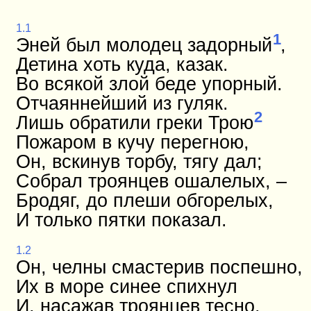
1.1
1
Эней был молодец задорный
,
Детина хоть куда, казак.
Во всякой злой беде упорный.
Отчаяннейший из гуляк.
2
Лишь обратили греки Трою
Пожаром в кучу перегною,
Он, вскинув торбу, тягу дал;
Собрал троянцев ошалелых, –
Бродяг, до плеши обгорелых,
И только пятки показал.
1.2
Он, челны смастерив поспешно,
Их в море синее спихнул
И, насажав троянцев тесно,