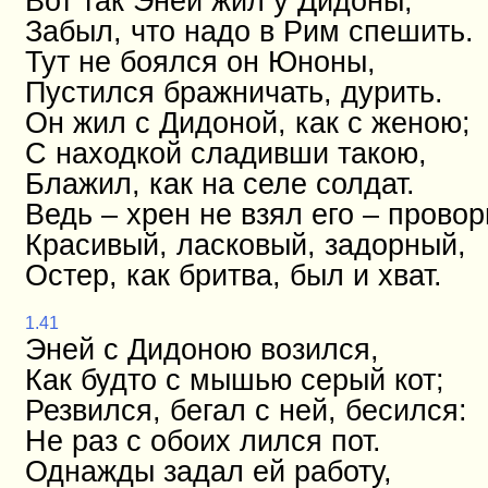
Вот так Эней жил у Дидоны,
Забыл, что надо в Рим спешить.
Тут не боялся он Юноны,
Пустился бражничать, дурить.
Он жил с Дидоной, как с женою;
С находкой сладивши такою,
Блажил, как на селе солдат.
Ведь – хрен не взял его – прово
Красивый, ласковый, задорный,
Остер, как бритва, был и хват.
1.41
Эней с Дидоною возился,
Как будто с мышью серый кот;
Резвился, бегал с ней, бесился:
Не раз с обоих лился пот.
Однажды задал ей работу,