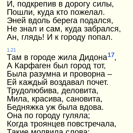
И, подкрепив в дорогу силы,
Пошли, куда кто пожелал.
Эней вдоль берега подался,
Не знал и сам, куда забрался,
Ан, глядь! И к городу попал.
1.21
17
Там в городе жила Дидона
,
А Карфаген был город тот,
Была разумна и проворна –
Ей каждый воздавал почет.
Трудолюбива, деловита,
Мила, красива, сановита,
Бедняжка уж была вдова.
Она по городу гуляла;
Когда троянцев повстречала,
Такие молвила слова: