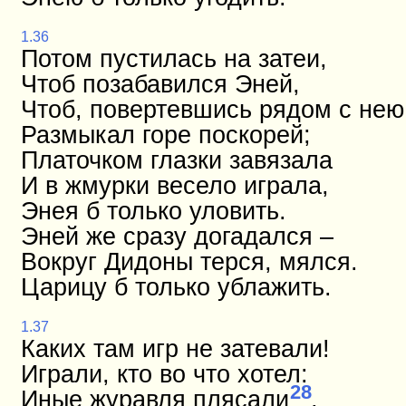
1.36
Потом пустилась на затеи,
Чтоб позабавился Эней,
Чтоб, повертевшись рядом с нею
Размыкал горе поскорей;
Платочком глазки завязала
И в жмурки весело играла,
Энея б только уловить.
Эней же сразу догадался –
Вокруг Дидоны терся, мялся.
Царицу б только ублажить.
1.37
Каких там игр не затевали!
Играли, кто во что хотел:
28
Иные журавля плясали
,