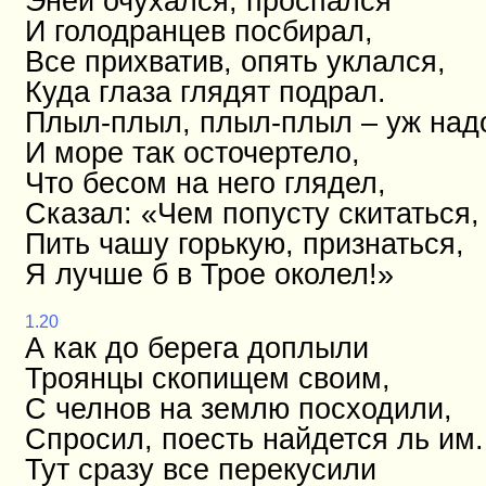
Эней очухался, проспался
И голодранцев посбирал,
Все прихватив, опять уклался,
Куда глаза глядят подрал.
Плыл-плыл, плыл-плыл – уж над
И море так осточертело,
Что бесом на него глядел,
Сказал: «Чем попусту скитаться,
Пить чашу горькую, признаться,
Я лучше б в Трое околел!»
1.20
А как до берега доплыли
Троянцы скопищем своим,
С челнов на землю посходили,
Спросил, поесть найдется ль им.
Тут сразу все перекусили