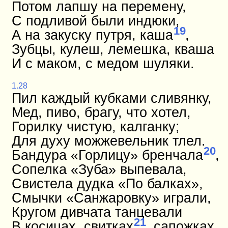
Потом лапшу на перемену,
С подливой были индюки,
19
А на закуску путря, каша
,
Зубцы, кулеш, лемешка, кваша
И с маком, с медом шуляки.
1.28
Пил каждый кубками сливянку,
Мед, пиво, брагу, что хотел,
Горилку чистую, калганку;
Для духу можжевельник тлел.
20
Бандура «Горлицу» бренчала
,
Сопелка «Зуба» выпевала,
Свистела дудка «По балках»,
Смычки «Санжаровку» играли,
Кругом дивчата танцевали
21
В косицах, свитках
, сапожках.