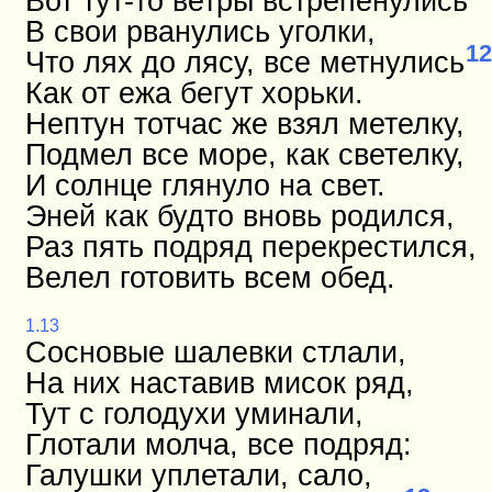
Вот тут-то ветры встрепенулись
В свои рванулись уголки,
12
Что лях до лясу, все метнулись
Как от ежа бегут хорьки.
Нептун тотчас же взял метелку,
Подмел все море, как светелку,
И солнце глянуло на свет.
Эней как будто вновь родился,
Раз пять подряд перекрестился,
Велел готовить всем обед.
1.13
Сосновые шалевки стлали,
На них наставив мисок ряд,
Тут с голодухи уминали,
Глотали молча, все подряд:
Галушки уплетали, сало,