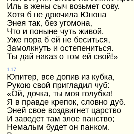
Иль в жены сыч возьмет сову.
Хотя б не дрючила Юнона
Энея так, без угомона,
Что и поныне чуть живой.
Уже пора б ей не беситься,
Замолкнуть и остепениться.
Ты дай наказ о том ей свой!»
1.17
Юпитер, все допив из кубка,
Рукою свой пригладил чуб:
«Ой, дочка, ты моя голубка!
Я в правде крепок, словно дуб.
Эней свое воздвигнет царство
И заведет там злое панство;
Немалым будет он панком.