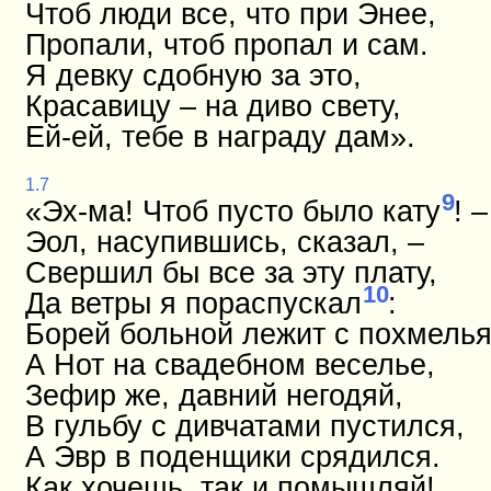
Чтоб люди все, что при Энее,
Пропали, чтоб пропал и сам.
Я девку сдобную за это,
Красавицу – на диво свету,
Ей-ей, тебе в награду дам».
1.7
9
«Эх-ма! Чтоб пусто было кату
! –
Эол, насупившись, сказал, –
Свершил бы все за эту плату,
10
Да ветры я пораспускал
:
Борей больной лежит с похмелья
А Нот на свадебном веселье,
Зефир же, давний негодяй,
В гульбу с дивчатами пустился,
А Эвр в поденщики срядился.
Как хочешь, так и помышляй!