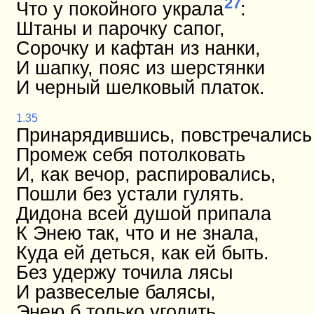
27
Что у покойного украла
:
Штаны и парочку сапог,
Сорочку и кафтан из нанки,
И шапку, пояс из шерстянки
И черный шелковый платок.
1.35
Принарядившись, повстречались
Промеж себя потолковать
И, как вечор, распировались,
Пошли без устали гулять.
Дидона всей душой припала
К Энею так, что и не знала,
Куда ей деться, как ей быть.
Без удержу точила лясы
И развеселые балясы,
Энею б только угодить.