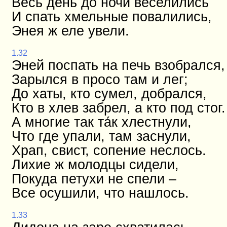
Весь день до ночи веселились
И спать хмельные повалились,
Энея ж еле увели.
1.32
Эней поспать на печь взобрался,
Зарылся в просо там и лег;
До хаты, кто сумел, добрался,
Кто в хлев забрел, а кто под стог.
А многие так та́к хлестнули,
Что где упали, там заснули,
Храп, свист, сопение неслось.
Лихие ж молодцы сидели,
Покуда петухи не спели –
Все осушили, что нашлось.
1.33