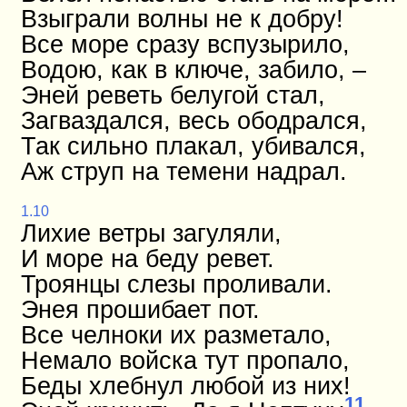
Взыграли волны не к добру!
Все море сразу вспузырило,
Водою, как в ключе, забило, –
Эней реветь белугой стал,
Загваздался, весь ободрался,
Так сильно плакал, убивался,
Аж струп на темени надрал.
1.10
Лихие ветры загуляли,
И море на беду ревет.
Троянцы слезы проливали.
Энея прошибает пот.
Все челноки их разметало,
Немало войска тут пропало,
Беды хлебнул любой из них!
11