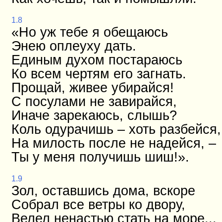
1.8
«Но уж тебе я обещаюсь
Энею оплеуху дать.
Единым духом постараюсь
Ко всем чертям его загнать.
Прощай, живее убирайся!
С посулами не завирайся,
Иначе зарекаюсь, слышь?
Коль одурачишь – хоть разбейся,
На милость после не надейся, –
Ты у меня получишь шиш!».
1.9
Зол, оставшись дома, вскоре
Собрал все ветры ко двору,
Велел ненастью стать на море...