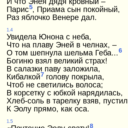
И что Энея дядя кровный –
5
Парис
, Приама сын покойный,
Раз яблочко Венере дал.
1.4
Увидела Юнона с неба,
Что на плаву Эней в челнах, –
6
О том шепнула шельма Геба...
Богиню взял великий страх!
В салазки паву заложила,
7
Кибалкой
голову покрыла,
Чтоб не светились волоса;
В корсетку с юбкой нарядилась,
Хлеб-соль в тарелку взяв, пусти
К Эолу прямо, как оса.
1.5
8