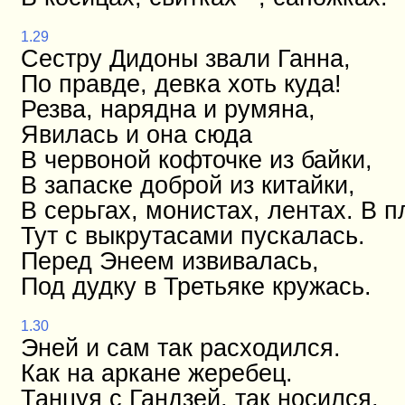
1.29
Сестру Дидоны звали Ганна,
По правде, девка хоть куда!
Резва, нарядна и румяна,
Явилась и она сюда
В червоной кофточке из байки,
В запаске доброй из китайки,
В серьгах, монистах, лентах. В п
Тут с выкрутасами пускалась.
Перед Энеем извивалась,
Под дудку в Третьяке кружась.
1.30
Эней и сам так расходился.
Как на аркане жеребец.
Танцуя с Гандзей, так носился,