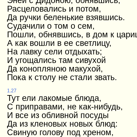
Эней с Дидоною, обнявшись,
Расцеловались и потом,
Да ручки беленькие взявшись.
Судачили о том о сем,
Пошли, обнявшись, в дом к цари
А как вошли в ее светлицу,
На лавку сели отдыхать;
И угощались там сивухой
Да конопляною макухой,
Пока к столу не стали звать.
1.27
Тут ели лакомые блюда,
С приправами, не как-нибудь,
И все из обливной посуды
Да из кленовых новых блюд:
Свиную голову под хреном,