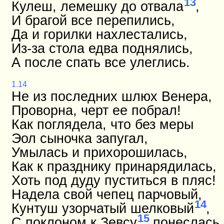
13
Кулеш, лемешку до отвала
,
И брагой все перепились,
Да и горилки нахлестались,
Из-за стола едва поднялись,
А после спать все улеглись.
1.14
Не из последних шлюх Венера,
Проворна, черт ее побрал!
Как поглядела, что без меры
Эол сыночка запугал,
Умылась и прихорошилась,
Как к празднику принарядилась,
Хоть под дуду пуститься в пляс!
Надела свой чепец парчовый,
14
Кунтуш узорчатый шелковый
,
15
С поклоном к Зевсу
понеслась.