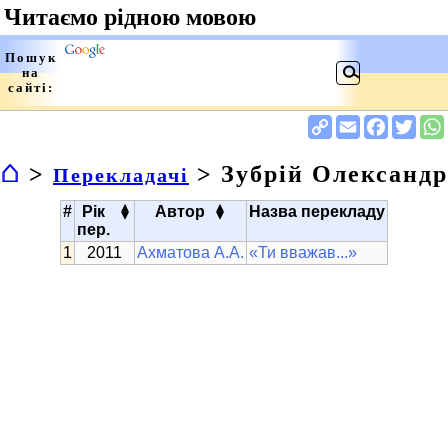
⌂
>
> Зубрій Олександр
Перекладачі
▴
▴
#
Рік
Автор
Назва перекладу
▾
▾
пер.
2011
Ахматова А.А.
«Ти вважав...»