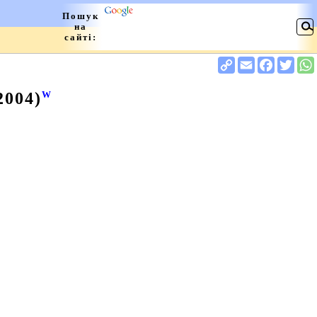
2004)
W