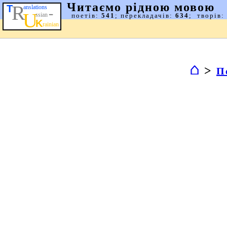
⌂
>
П