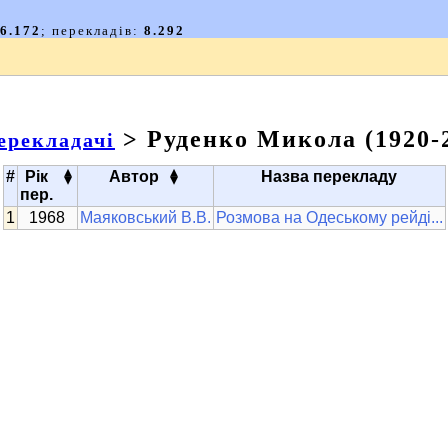
> Руденко Микола (1920-
ерекладачі
▴
▴
#
Рік
Автор
Назва перекладу
▾
▾
пер.
1968
Маяковський В.В.
Розмова на Одеському рейді...