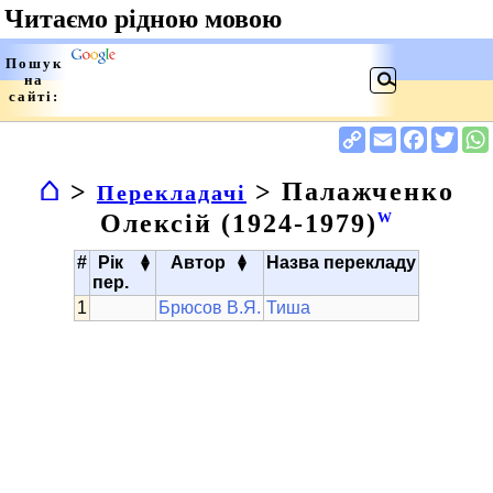
⌂
>
> Палажченко
Перекладачі
Олексій (1924-1979)
W
▴
▴
#
Рік
Автор
Назва перекладу
▾
▾
пер.
Брюсов В.Я.
Тиша