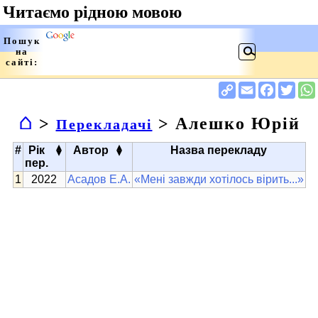
⌂
>
> Алешко Юрій
Перекладачі
▴
▴
#
Рік
Автор
Назва перекладу
▾
▾
пер.
2022
Асадов Е.А.
«Мені завжди хотілось вірить...»