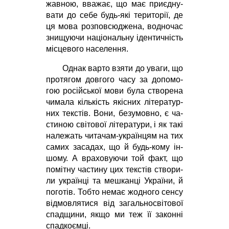
жав­ною, вва­жає, що має при­єд­ну­
ва­ти до се­бе будь-які те­ри­то­рії, де
ця мо­ва роз­пов­сю­дже­на, вод­но­час
зни­щу­ю­чи на­ці­о­наль­ну іден­тич­ність
міс­це­во­го на­се­лен­ня.
Однак вар­то взя­ти до ува­ги, що
про­тя­гом дов­го­го ча­су за до­по­мо­
гою ро­сійсь­кої мо­ви бу­ла ство­ре­на
чи­ма­ла кіль­кість якіс­них лі­те­ра­тур­
них текс­тів. Во­ни, бе­зу­мов­но, є ча­
сти­ною сві­то­вої лі­те­ра­ту­ри, і як та­кі
на­ле­жать чи­та­чам-ук­ра­їн­цям на тих
са­мих за­са­дах, що й будь-ко­му ін­
шо­му. А вра­хо­ву­ю­чи той факт, що
по­міт­ну ча­сти­ну цих текс­тів ство­ри­
ли ук­ра­їн­ці та меш­кан­ці Ук­ра­ї­ни, й
по­го­тів. Тоб­то не­має жод­но­го сен­су
від­мов­ля­ти­ся від за­галь­но­сві­то­вої
спад­щи­ни, як­що ми теж її за­кон­ні
спад­ко­єм­ці.