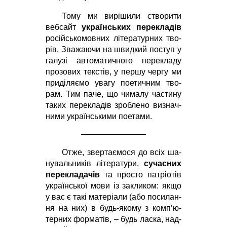
То­му ми ви­рі­ши­ли ство­ри­ти
веб­сайт
ук­ра­їн­ських пе­ре­кла­дів
ро­сійсь­ко­мов­них лі­те­ра­тур­них тво­
рів. Зва­жа­ю­чи на швид­кий по­ступ у
га­лу­зі ав­то­ма­тич­но­го пе­ре­кла­ду
про­зо­вих текс­тів, у пер­шу чер­гу ми
при­ді­ля­є­мо ува­гу по­е­тич­ним тво­
рам. Тим па­че, що чи­ма­лу ча­сти­ну
та­ких пе­ре­кла­дів зро­бле­но ви­знач­
ни­ми ук­ра­їнсь­ки­ми по­е­та­ми.
От­же, звер­та­є­мо­ся до всіх ша­
ну­валь­ни­ків лі­те­ра­ту­ри,
су­час­них
пе­ре­кла­да­чів
та прос­то па­трі­о­тів
ук­ра­їнсь­кої мо­ви із за­кли­ком:
як­що
у вас є та­кі ма­те­рі­а­ли (або по­си­лан­
ня на них) в будь-яко­му з ком­п’ю­
тер­них фор­ма­тів, – будь лас­ка, над­