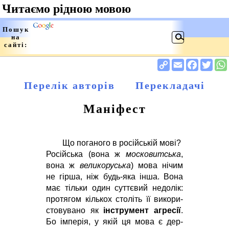
Перелік авторів
Пере­кладачі
Маніфест
Що по­га­но­го в ро­сійсь­кій мо­ві?
Ро­сійсь­ка (во­на ж
мос­ко­витсь­ка
,
во­на ж
ве­ли­ко­русь­ка
) мо­ва ні­чим
не гір­ша, ніж будь-яка ін­ша. Во­на
має тіль­ки один сут­тє­вий не­до­лік:
про­тя­гом кіль­кох сто­літь її ви­ко­ри­
сто­ву­ва­но як
ін­стру­мент аг­ре­сії
.
Бо ім­пе­рія, у якій ця мо­ва є дер­