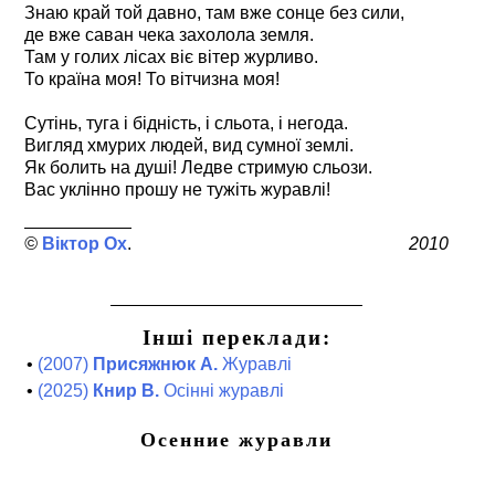
Знаю край той давно, там вже сонце без сили,
де вже саван чека захолола земля.
Там у голих лісах віє вітер журливо.
То країна моя! То вітчизна моя!
Сутінь, туга і бідність, і сльота, і негода.
Вигляд хмурих людей, вид сумної землі.
Як болить на душі! Ледве стримую сльози.
Вас уклінно прошу не тужіть журавлі!
Віктор Ох
2010
Інші переклади:
•
(2007)
Присяжнюк А.
Журавлі
•
(2025)
Книр В.
Осінні журавлі
Осенние журавли