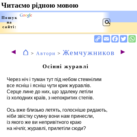
⌂
◄
►
Жемчужников
>
Автори
>
Осінні журавлі
Через ніч і туман тут під небом стемнілим
все ясніш і ясніш чути крик журавлів.
Серце лине до них, що здалеку летіли
із холодних країв, з непокритих степів.
Ось вже близько летять, голосніше ридають,
ніби звістку сумну вони нам принесли,
із якого же ви непривітного краю
на нічліг, журавлі, прилетіли сюди?