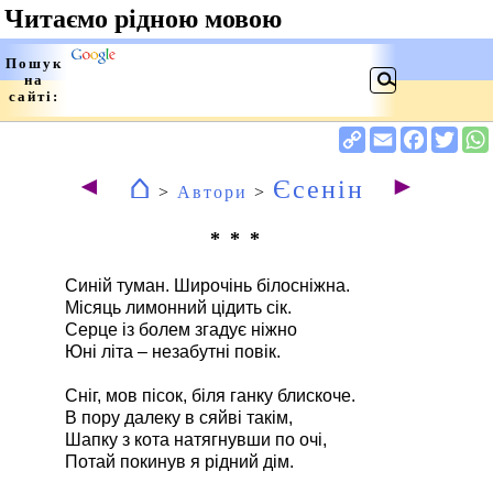
⌂
◄
►
Єсенін
>
Автори
>
* * *
Синій туман. Широчінь білосніжна.
Місяць лимонний цідить сік.
Серце із болем згадує ніжно
Юні літа – незабутні повік.
Сніг, мов пісок, біля ганку блискоче.
В пору далеку в сяйві такім,
Шапку з кота натягнувши по очі,
Потай покинув я рідний дім.