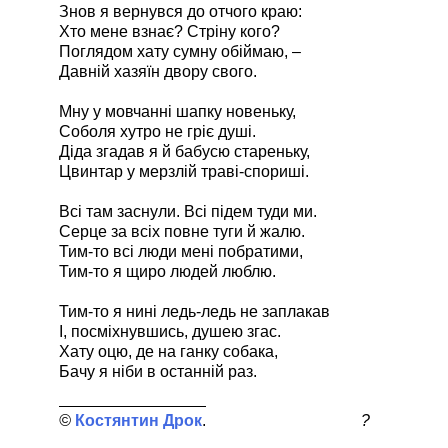
Знов я вернувся до отчого краю:
Хто мене взнає? Стріну кого?
Поглядом хату сумну обіймаю, –
Давній хазяїн двору свого.
Мну у мовчанні шапку новеньку,
Соболя хутро не гріє душі.
Діда згадав я й бабусю стареньку,
Цвинтар у мерзлій траві-спориші.
Всі там заснули. Всі підем туди ми.
Серце за всіх повне туги й жалю.
Тим-то всі люди мені побратими,
Тим-то я щиро людей люблю.
Тим-то я нині ледь-ледь не заплакав
І, посміхнувшись, душею згас.
Хату оцю, де на ганку собака,
Бачу я ніби в останній раз.
Костянтин Дрок
?