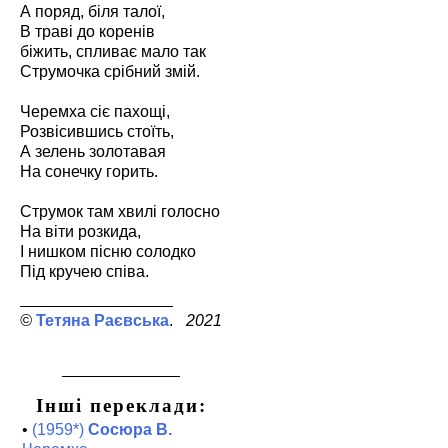
А поряд, біля талої,
В траві до коренів
біжить, спливає мало так
Струмочка срібний змій.
Черемха сіє пахощі,
Розвісившись стоїть,
А зелень золотавая
На сонечку горить.
Струмок там хвилі голосно
На віти розкида,
І нишком пісню солодко
Під кручею співа.
Тетяна Раєвська
2021
Інші переклади:
•
(1959*)
Сосюра В.