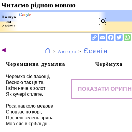
⌂
◄
Єсенін
>
Автори
>
Черемшина духмяна
Черёмуха
Черемха сіє пахощі,
Весною так цвіте,
ПОКАЗАТИ ОРИГІ
І віти наче в золоті
Як кучері сплете.
Роса навколо медова
Сповзає по корі,
Під нею зелень пряна
Мов сяє в сріблі дні.