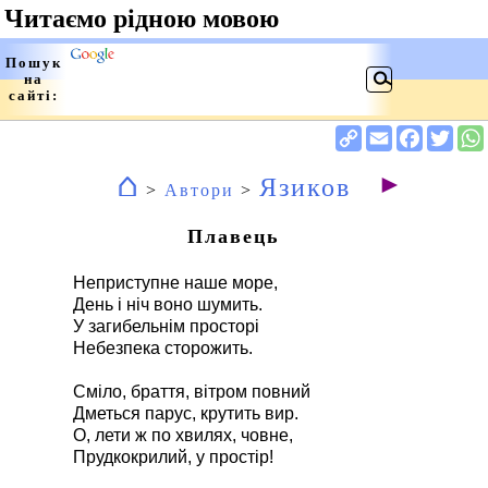
⌂
►
Язиков
>
Автори
>
Плавець
Неприступне наше море,
День і ніч воно шумить.
У загибельнім просторі
Небезпека сторожить.
Сміло, браття, вітром повний
Дметься парус, крутить вир.
О, лети ж по хвилях, човне,
Прудкокрилий, у простір!