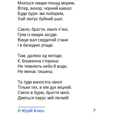
Мчаться хмари понад морем,
Вітер, вихор, чорний шквал.
Буде буря: ми поборем,
Хай лютує буйний шал.
Сміло, браття, хвилі п’яні,
Грім із хмари загуде.
Вище вал сердитий стане
І в безодню упаде.
Там, далеко од негоди,
Є блаженна сторона:
Не темніють небо й води,
Не минає тишина.
Та туди виносять хвилі
Тільки тих, в кім дух міцний.
Сміло в бурю, браття милі,
Дметься парус мій легкий!
Юрій Клен
?