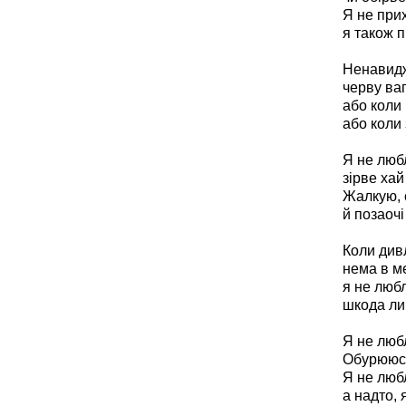
Я не прих
я також п
Ненавиджу
черву ваг
або коли 
або коли 
Я не люб
зірве хай
Жалкую, 
й позаочі
Коли див
нема в ме
я не люб
шкода ли
Я не люб
Обурююсь
Я не любл
а надто, 