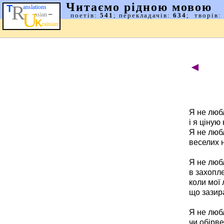
◄
Я не любл
і я ціную 
Я не любл
веселих н
Я не люб
в захопле
коли мої 
що зазира
Я не люб
чи обірве