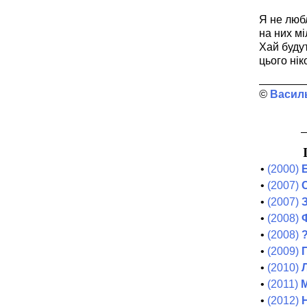
Я не люб
на них м
Хай будут
цього нік
Васил
•
(2000)
•
(2007)
С
•
(2007)
•
(2008)
•
(2008)
?
•
(2009)
•
(2010)
•
(2011)
М
•
(2012)
Н