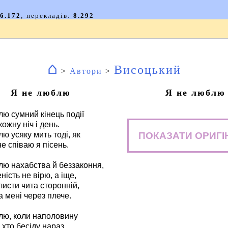
⌂
Висоцький
>
Автори
>
Я не люблю
Я не люблю
ю сумний кінець події
кожну ніч і день.
ПОКАЗАТИ ОРИГІ
ю усяку мить тоді, як
е співаю я пісень.
лю нахабства й беззаконня,
ність не вірю, а іще,
листи чита сторонній,
 мені через плече.
лю, коли наполовину
 хто бесіду нараз.