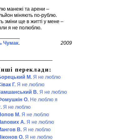
лю манежі та арени –
ільйон міняють по-рублю.
ь зміни ще в житті у мене –
оли я не полюблю.
ь Чумак
2009
Інші переклади:
Борецький М.
Я не люблю
івак Г.
Я не люблю
Замшанський В.
Я не люблю
Фомушкін О.
Не люблю я
.
Я не люблю
Попов М.
Я не люблю
Лапових А.
Я не люблю
ангов В.
Я не люблю
іконов О.
Я не люблю