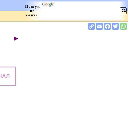
►
НАЛ