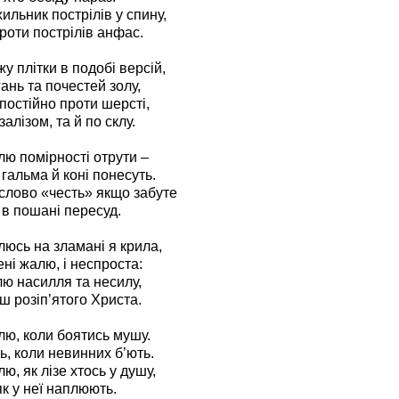
ильник пострілів у спину,
роти пострілів анфас.
 плітки в подобі версій,
ань та почестей золу,
постійно проти шерсті,
залізом, та й по склу.
лю помірності отрути –
 гальма й коні понесуть.
слово «честь» якщо забуте
 в пошані пересуд.
люсь на зламані я крила,
ні жалю, і неспроста:
лю насилля та несилу,
ш розіп’ятого Христа.
лю, коли боятись мушу.
, коли невинних б’ють.
ю, як лізе хтось у душу,
як у неї наплюють.