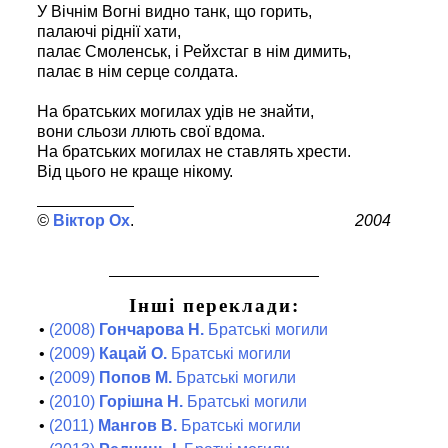
У Вічнім Вогні видно танк, що горить,
палаючі ріднії хати,
палає Смоленськ, і Рейхстаг в нім димить,
палає в нім серце солдата.
На братських могилах удів не знайти,
вони сльози ллють свої вдома.
На братських могилах не ставлять хрести.
Від цього не краще нікому.
Віктор Ох
2004
Інші переклади:
•
(2008)
Гончарова Н.
Братські могили
•
(2009)
Кацай О.
Братські могили
•
(2009)
Попов М.
Братські могили
•
(2010)
Горішна Н.
Братські могили
•
(2011)
Мангов В.
Братські могили