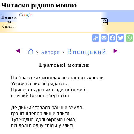
⌂
◄
►
Висоцький
>
Автори
>
Братські могили
На братських могилах не ставлять хрести.
Удови на них не ридають.
Приносять до них люди квіти живі,
і Вічний Вогонь зберігають.
Де дибки ставала раніше земля –
гранітні тепер лише плити.
Тут жодної долі окремо нема,
всі долі в одну спільну злиті.