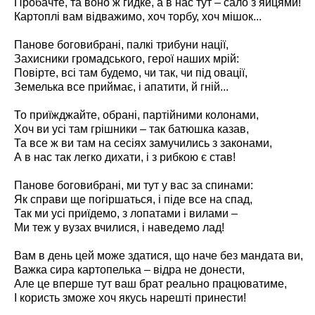
Пробачте, та воно ж гидке, а в нас тут – сало з яйцями!
Картоплі вам відважимо, хоч торбу, хоч мішок...
Панове боговибрані, палкі трибуни нації,
Захисники громадського, герої наших мрій:
Повірте, всі там будемо, чи так, чи під овації,
Земелька все приймає, і апатити, й гній...
То приїжджайте, обрані, партійними колонами,
Хоч ви усі там грішники – так батюшка казав,
Та все ж ви там на сесіях замучились з законами,
А в нас так легко дихати, і з рибкою є став!
Панове боговибрані, ми тут у вас за спинами:
Як справи ще погіршаться, і піде все на спад,
Так ми усі приїдемо, з лопатами і вилами –
Ми теж у вузах вчилися, і наведемо лад!
Вам в день цей може здатися, що наче без мандата ви,
Важка сира картопелька – відра не донести,
Але це вперше тут ваш брат реально працюватиме,
І користь зможе хоч якусь нарешті принести!