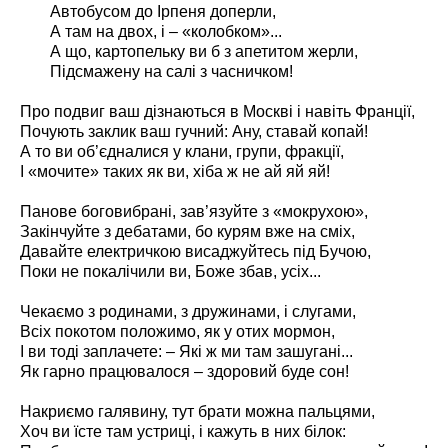
Автобусом до Ірпеня доперли,
А там на двох, і – «колобком»...
А що, картопельку ви б з апетитом жерли,
Підсмажену на салі з часничком!
Про подвиг ваш дізнаються в Москві і навіть Франції,
Почують заклик ваш гучний: Ану, ставай копай!
А то ви об’єдналися у клани, групи, фракції,
І «мочите» таких як ви, хіба ж не ай яй яй!
Панове боговибрані, зав’язуйте з «мокрухою»,
Закінчуйте з дебатами, бо курям вже на сміх,
Давайте електричкою висаджуйтесь під Бучою,
Поки не покалічили ви, Боже збав, усіх...
Чекаємо з родинами, з дружинами, і слугами,
Всіх покотом положимо, як у отих мормон,
І ви тоді заплачете: – Які ж ми там зашугані...
Як гарно працювалося – здоровий буде сон!
Накриємо галявину, тут брати можна пальцями,
Хоч ви їсте там устриці, і кажуть в них білок: