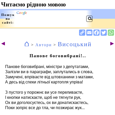
⌂
◄
Висоцький
>
Автори
>
Панове боговибрані!..
Панове боговибрані, міністри з депутатами,
Залізли ви в параграфи, заплутались в слова,
Замучені, впріваєте від штовханини з матами,
А десь від спеки літньої картопля упріва!
З пустого у порожнє ви усе переливаєте,
І кнопки натискаєте, щоб не тягнути рук,
Ох ви доголосуєтесь, ох ви донатискаєтесь,
Поки зопріє все до тла, чи позжирає жук...